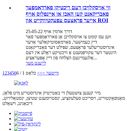
ווי אויסקלויבן דעם ריכטיקן פארדאמפער
פאבריקאנט קען האבן אן איינפלוס אויף
אייער פראצעס עפעקטיווקייט און ROI
דורך אדמין אויף 25-05-22
ווען עס קומט צו אויסקלויבן אַן פארדאַמפּער פֿאַר
דיין כעמישער, פאַרמאַסוטיקאַלער אָדער
אינדוסטריעלער פּראָצעס, שפּילט דער פאַבריקאַנט
הינטער דער עקוויפּמענט אַ וויכטיקע ראָלע אין דעם
אַלגעמיינעם הצלחה פון דיין אָפּעראַציע...
לייענט מער
ווייטער >
>>
בלאַט 1 / 6
6
5
4
3
2
1
מיר קענען צושטעלן די באַטייַטיק אינדוסטריע מיט פּלאַן,
מאַנופאַקטורינג, ויסריכט סעלעקציע, ינסטרומענט שטיצן, ינסטאַלירונג,
דיבאַגינג, וישאַלט