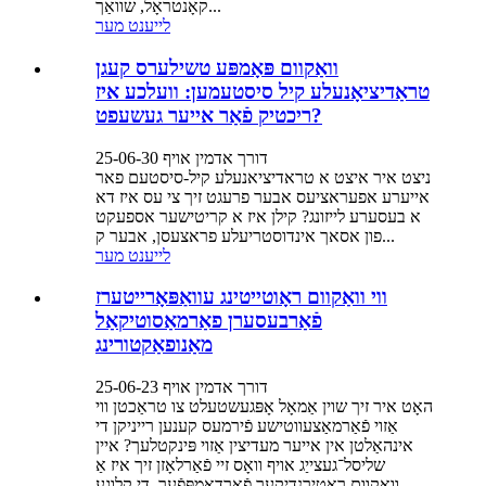
קאָנטראָל, שוואַך...
לייענט מער
וואַקוום פּאָמפּע טשילערס קעגן
טראַדיציאָנעלע קיל סיסטעמען: וועלכע איז
ריכטיק פֿאַר אייער געשעפט?
דורך אדמין אויף 25-06-30
ניצט איר איצט א טראדיציאנעלע קיל-סיסטעם פאר
אייערע אפעראציעס אבער פרעגט זיך צי עס איז דא
א בעסערע לייזונג? קילן איז א קריטישער אספעקט
פון אסאך אינדוסטריעלע פראצעסן, אבער ק...
לייענט מער
ווי וואַקוום ראָוטייטינג עוואַפּאָרייטערז
פֿאַרבעסערן פאַרמאַסוטיקאַל
מאַנופאַקטורינג
דורך אדמין אויף 25-06-23
האָט איר זיך שוין אַמאָל אָפּגעשטעלט צו טראַכטן ווי
אַזוי פֿאַרמאַצעווטישע פֿירמעס קענען רייניקן די
אינהאַלטן אין אייער מעדיצין אַזוי פּינקטלעך? איין
שליסל־געצייַג אויף וואָס זיי פֿאַרלאָזן זיך איז אַ
וואַקוום ראָטירנדיקער פֿאַרדאַמפּפֿער. די קלוגע