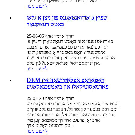
האַלטן דעם וויכטיקן שטיק עקוויפּמענט...
לייענט מער
שפּיץ 5 אַדוואַנטאַגעס פון ניצן אַ גלאָז
באַטש רעאַקטאָר
דורך אדמין אויף 25-06-06
פארוואס זענען גלאז באַטש רעאַקטאָרן די גיין-צו
ויסריכט פֿאַר אַזוי פילע כעמיקער און פּראָצעס
אינזשענירן? וואָס מאכט זיי אַוטפּערפאָרמען
אנדערע טייפּס פון רעאַקטאָרן אין ביידע פאָרשונג
און ינדאַסטריאַל אַפּלאַקיישאַנז? פֿון עקס...
לייענט מער
OEM ראָטאָוואַפּ אַפּלאַקיישאַנז אין
פאַרמאַסוטיקאַלז און ביאָטעכנאָלאָגיע
דורך אדמין אויף 25-05-30
זענט איר אַ פאַרמאַסוטיקאַל אָדער ביאָטעק פירמע
וואָס זוכט בעסער קאָנטראָל, העכער עפעקטיווקייט
און מנהג סאַלושאַנז פֿאַר סאָלוואַנט פארדאַמפּונג?
אויב יאָ, פרעגט איר זיך מסתּמא: קען מיין
עקוויפּמענט האַלטן אײַך...
לייענט מער