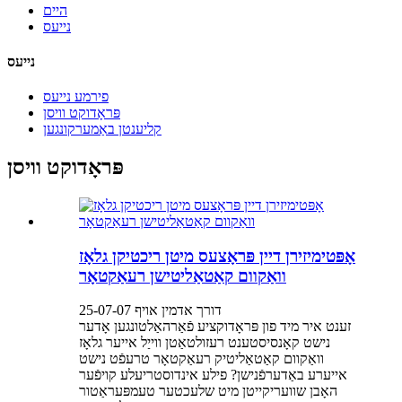
היים
נייעס
נייעס
פירמע נייעס
פּראָדוקט וויסן
קליענטן באַמערקונגען
פּראָדוקט וויסן
אָפּטימיזירן דיין פּראָצעס מיטן ריכטיקן גלאָז
וואַקוום קאַטאַליטישן רעאַקטאָר
דורך אדמין אויף 25-07-07
זענט איר מיד פון פּראָדוקציע פֿאַרהאַלטונגען אָדער
נישט קאָנסיסטענט רעזולטאַטן ווייַל אייער גלאָז
וואַקוום קאַטאַליטיק רעאַקטאָר טרעפֿט נישט
אייערע באַדערפֿנישן? פילע אינדוסטריעלע קויפֿער
האָבן שוועריקייטן מיט שלעכטער טעמפּעראַטור