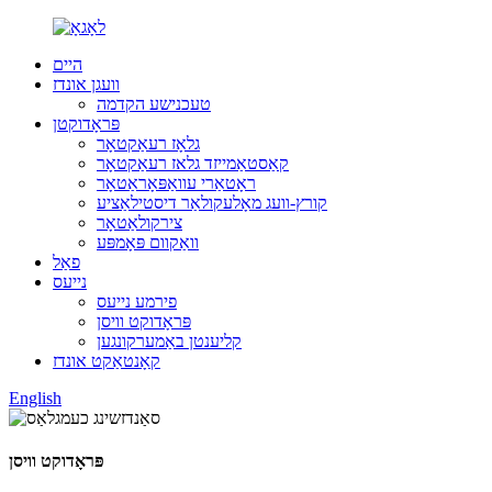
היים
וועגן אונדז
טעכנישע הקדמה
פּראָדוקטן
גלאָז רעאַקטאָר
קאַסטאַמייזד גלאז רעאַקטאָר
ראָטאַרי עוואַפּאָראַטאָר
קורץ-וועג מאָלעקולאַר דיסטילאַציע
צירקולאַטאָר
וואַקוום פּאָמפּע
פאַל
נייעס
פירמע נייעס
פּראָדוקט וויסן
קליענטן באַמערקונגען
קאָנטאַקט אונדז
English
פּראָדוקט וויסן