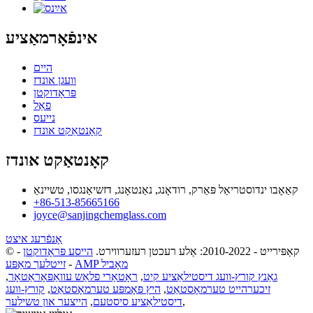
אינפֿאָרמאַציע
היים
וועגן אונדז
פּראָדוקטן
פאַל
נייעס
קאָנטאַקט אונדז
קאָנטאַקט אונדז
קאַאָבו ינדוסטריאַל פּאַרק, רודאָנג, נאַנטאָנג, דזשיאַנגסו, טשיינאַ
+86-513-85665166
joyce@sanjingchemglass.com
אָנפֿרעג איצט
© קאַפּירייט - 2010-2022: אַלע רעכטן רעזערווירט.
הייסע פּראָדוקטן
-
AMP מאָביל
-
זייטלעך מאַפּע
גאַנץ קורץ-וועג דיסטילאַציע קיט
,
ראָטאַרי פלאַש עוואַפּאָראַטאָר
,
זיכערהייט טערמאָסטאַט
,
היץ פּאָמפּע טערמאָסטאַט
,
קורץ-וועג
,
דיסטילאַציע סיסטעם
,
הייצער און טשילער