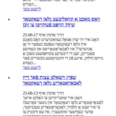
דעווייס...
לייענט מער
וואָס מאַכט אַ קוואַליטעט גלאָז רעאַקטאָר
שיף? הויפּט פֿעיִקייטן צו זוכן
דורך אדמין אויף 25-06-17
האָט איר זיך שוין אַמאָל געוואונדערט וואָס מאַכט
איין גלאָז רעאַקטאָר-געפֿעס בעסער ווי אַן
אַנדערער? אין לאַבאָראַטאָריעס און כעמישע
פֿאַבריקן, קען די ריכטיקע עקוויפּמענט מאַכן אַ
גרויסן חילוק. איינע פֿון די וויכטיקסטע מכשירים פֿאַר
כעמיע...
לייענט מער
שפּיץ וישאַלט עצות פֿאַר דיין
לאַבאָראַטאָריע גלאז רעאַקטאָר
דורך אדמין אויף 25-06-13
האָט איר שוועריקייטן צו האַלטן אייער
לאַבאָראַטאָריע גלאָז רעאַקטאָר אין גוטער פאָרעם?
צי איר זענט אַ תּלמיד, לאַבאָראַטאָריע טעכניקער,
אָדער כעמישער אינזשעניר, איז עס וויכטיק צו